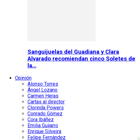
Sanguijuelas del Guadiana y Clara
Alvarado recomiendan cinco Soletes de
la…
Opinión
Alonso Torres
Ángel Lozano
Carmen Heras
Cartas al director
Clorinda Powers
Conrado Gómez
Cora Ibáñez
Emilia Guijarro
Enrique Silveira
Felipe Fernández