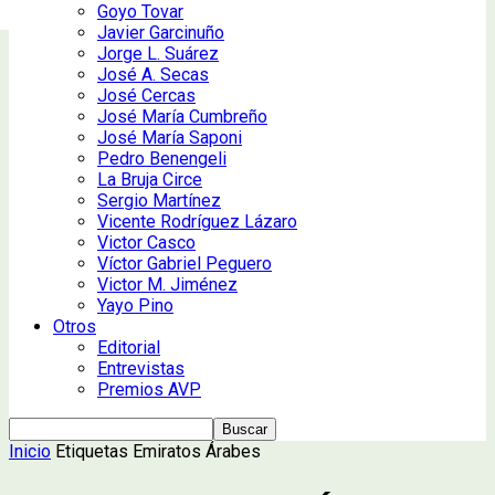
Goyo Tovar
Javier Garcinuño
Jorge L. Suárez
José A. Secas
José Cercas
José María Cumbreño
José María Saponi
Pedro Benengeli
La Bruja Circe
Sergio Martínez
Vicente Rodríguez Lázaro
Victor Casco
Víctor Gabriel Peguero
Victor M. Jiménez
Yayo Pino
Otros
Editorial
Entrevistas
Premios AVP
Inicio
Etiquetas
Emiratos Árabes