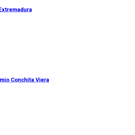
 Extremadura
remio Conchita Viera