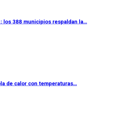
 los 388 municipios respaldan la…
la de calor con temperaturas…