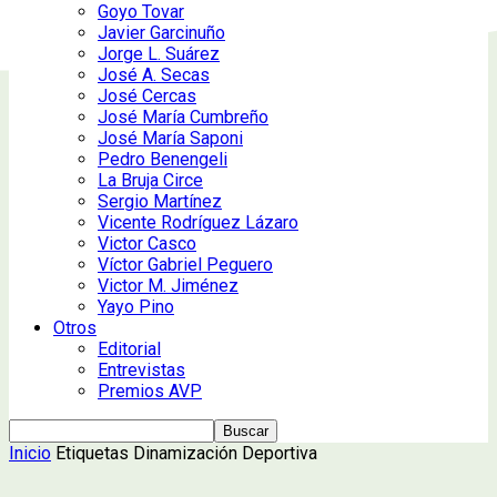
Goyo Tovar
Javier Garcinuño
Jorge L. Suárez
José A. Secas
José Cercas
José María Cumbreño
José María Saponi
Pedro Benengeli
La Bruja Circe
Sergio Martínez
Vicente Rodríguez Lázaro
Victor Casco
Víctor Gabriel Peguero
Victor M. Jiménez
Yayo Pino
Otros
Editorial
Entrevistas
Premios AVP
Inicio
Etiquetas
Dinamización Deportiva