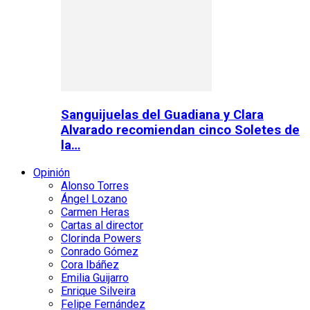
Sanguijuelas del Guadiana y Clara
Alvarado recomiendan cinco Soletes de
la…
Opinión
Alonso Torres
Ángel Lozano
Carmen Heras
Cartas al director
Clorinda Powers
Conrado Gómez
Cora Ibáñez
Emilia Guijarro
Enrique Silveira
Felipe Fernández