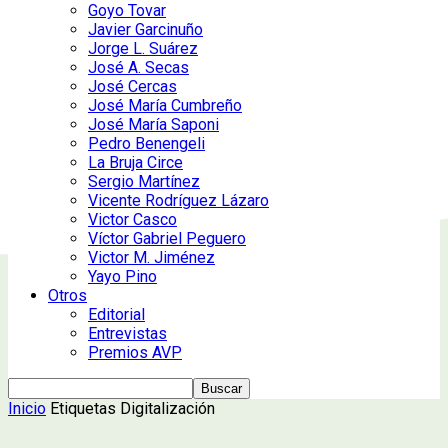
Goyo Tovar
Javier Garcinuño
Jorge L. Suárez
José A. Secas
José Cercas
José María Cumbreño
José María Saponi
Pedro Benengeli
La Bruja Circe
Sergio Martínez
Vicente Rodríguez Lázaro
Victor Casco
Víctor Gabriel Peguero
Victor M. Jiménez
Yayo Pino
Otros
Editorial
Entrevistas
Premios AVP
Inicio
Etiquetas
Digitalización