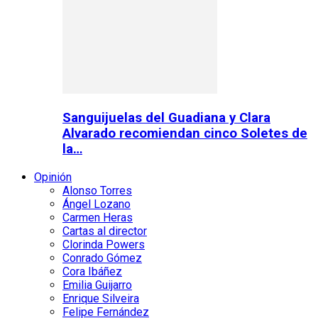
Sanguijuelas del Guadiana y Clara
Alvarado recomiendan cinco Soletes de
la…
Opinión
Alonso Torres
Ángel Lozano
Carmen Heras
Cartas al director
Clorinda Powers
Conrado Gómez
Cora Ibáñez
Emilia Guijarro
Enrique Silveira
Felipe Fernández