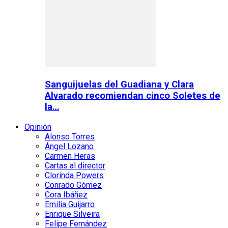
Sanguijuelas del Guadiana y Clara
Alvarado recomiendan cinco Soletes de
la…
Opinión
Alonso Torres
Ángel Lozano
Carmen Heras
Cartas al director
Clorinda Powers
Conrado Gómez
Cora Ibáñez
Emilia Guijarro
Enrique Silveira
Felipe Fernández