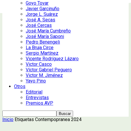
Goyo Tovar
Javier Garcinuño
Jorge L. Suárez
José A. Secas
José Cercas
José María Cumbreño
José María Saponi
Pedro Benengeli
La Bruja Circe
Sergio Martínez
Vicente Rodríguez Lázaro
Victor Casco
Víctor Gabriel Peguero
Victor M. Jiménez
Yayo Pino
Otros
Editorial
Entrevistas
Premios AVP
Inicio
Etiquetas
Contempopranea 2024