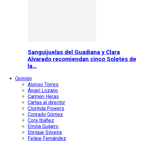
Sanguijuelas del Guadiana y Clara
Alvarado recomiendan cinco Soletes de
la…
Opinión
Alonso Torres
Ángel Lozano
Carmen Heras
Cartas al director
Clorinda Powers
Conrado Gómez
Cora Ibáñez
Emilia Guijarro
Enrique Silveira
Felipe Fernández