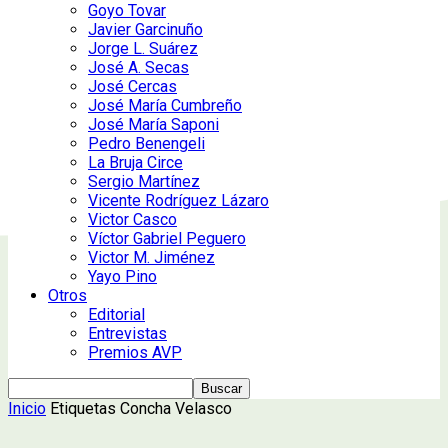
Goyo Tovar
Javier Garcinuño
Jorge L. Suárez
José A. Secas
José Cercas
José María Cumbreño
José María Saponi
Pedro Benengeli
La Bruja Circe
Sergio Martínez
Vicente Rodríguez Lázaro
Victor Casco
Víctor Gabriel Peguero
Victor M. Jiménez
Yayo Pino
Otros
Editorial
Entrevistas
Premios AVP
Inicio
Etiquetas
Concha Velasco