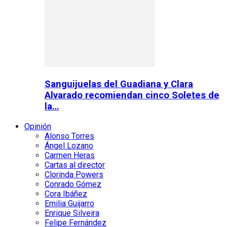
Sanguijuelas del Guadiana y Clara
Alvarado recomiendan cinco Soletes de
la…
Opinión
Alonso Torres
Ángel Lozano
Carmen Heras
Cartas al director
Clorinda Powers
Conrado Gómez
Cora Ibáñez
Emilia Guijarro
Enrique Silveira
Felipe Fernández