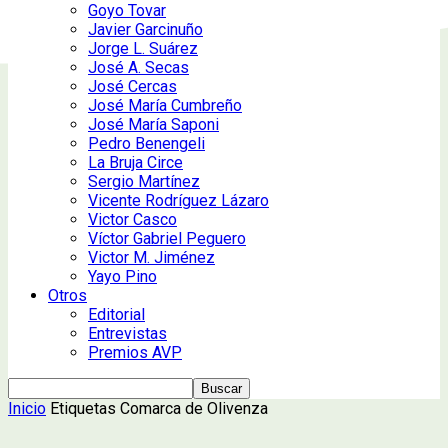
Goyo Tovar
Javier Garcinuño
Jorge L. Suárez
José A. Secas
José Cercas
José María Cumbreño
José María Saponi
Pedro Benengeli
La Bruja Circe
Sergio Martínez
Vicente Rodríguez Lázaro
Victor Casco
Víctor Gabriel Peguero
Victor M. Jiménez
Yayo Pino
Otros
Editorial
Entrevistas
Premios AVP
Inicio
Etiquetas
Comarca de Olivenza