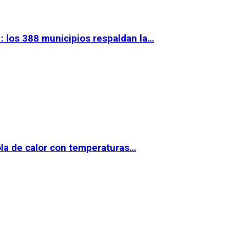
 los 388 municipios respaldan la…
la de calor con temperaturas…