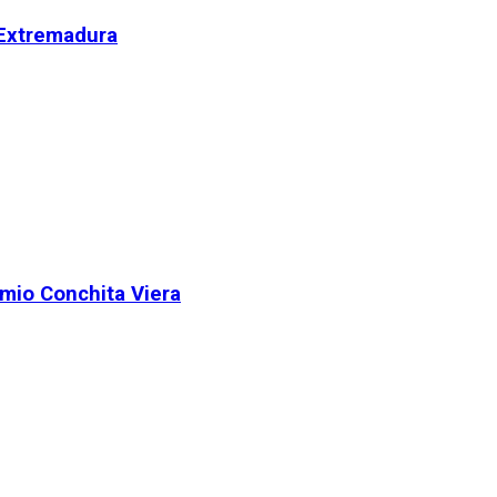
 Extremadura
remio Conchita Viera