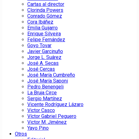
Cartas al director
Clorinda Powers
Conrado Gómez
Cora Ibáñez
Emilia Guijarro
Enrique Silveira
Felipe Fernández
Goyo Tovar
Javier Garcinuño
Jorge L. Suárez
José A. Secas
José Cercas
José María Cumbreño
José María Saponi
Pedro Benengeli
La Bruja Circe
Sergio Martínez
Vicente Rodríguez Lázaro
Victor Casco
Víctor Gabriel Peguero
Victor M. Jiménez
Yayo Pino
Otros