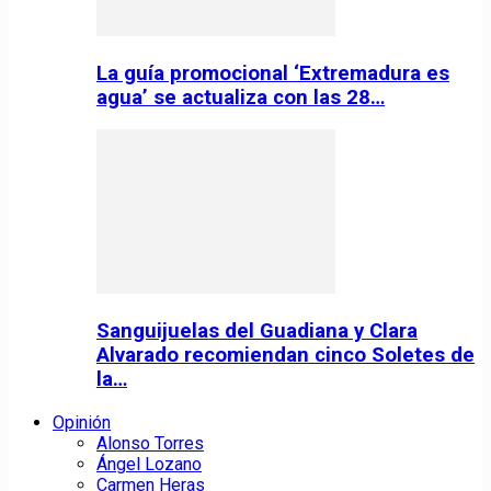
La guía promocional ‘Extremadura es
agua’ se actualiza con las 28…
Sanguijuelas del Guadiana y Clara
Alvarado recomiendan cinco Soletes de
la…
Opinión
Alonso Torres
Ángel Lozano
Carmen Heras