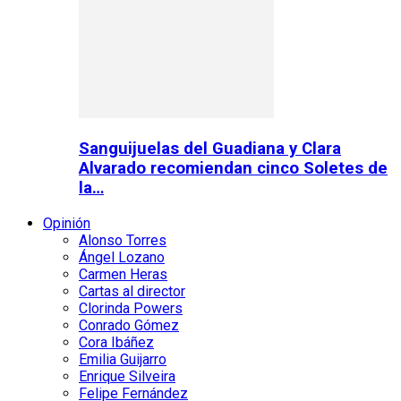
Sanguijuelas del Guadiana y Clara
Alvarado recomiendan cinco Soletes de
la…
Opinión
Alonso Torres
Ángel Lozano
Carmen Heras
Cartas al director
Clorinda Powers
Conrado Gómez
Cora Ibáñez
Emilia Guijarro
Enrique Silveira
Felipe Fernández