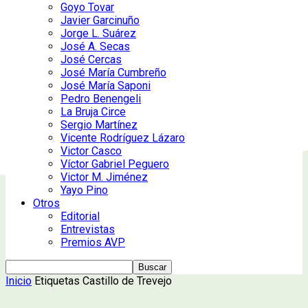
Goyo Tovar
Javier Garcinuño
Jorge L. Suárez
José A. Secas
José Cercas
José María Cumbreño
José María Saponi
Pedro Benengeli
La Bruja Circe
Sergio Martínez
Vicente Rodríguez Lázaro
Victor Casco
Víctor Gabriel Peguero
Victor M. Jiménez
Yayo Pino
Otros
Editorial
Entrevistas
Premios AVP
Inicio
Etiquetas
Castillo de Trevejo