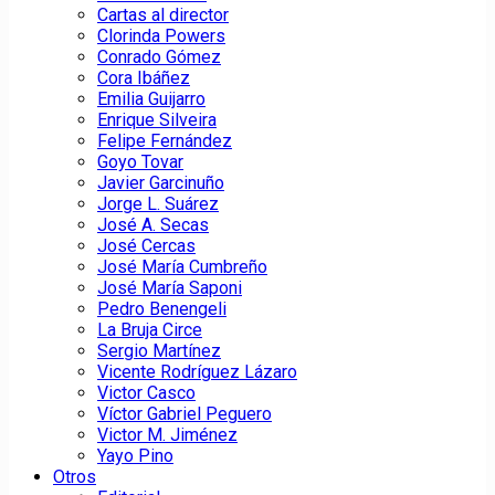
Cartas al director
Clorinda Powers
Conrado Gómez
Cora Ibáñez
Emilia Guijarro
Enrique Silveira
Felipe Fernández
Goyo Tovar
Javier Garcinuño
Jorge L. Suárez
José A. Secas
José Cercas
José María Cumbreño
José María Saponi
Pedro Benengeli
La Bruja Circe
Sergio Martínez
Vicente Rodríguez Lázaro
Victor Casco
Víctor Gabriel Peguero
Victor M. Jiménez
Yayo Pino
Otros