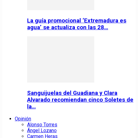
La guía promocional ‘Extremadura es
agua’ se actualiza con las 28…
Sanguijuelas del Guadiana y Clara
Alvarado recomiendan cinco Soletes de
la…
Opinión
Alonso Torres
Ángel Lozano
Carmen Heras