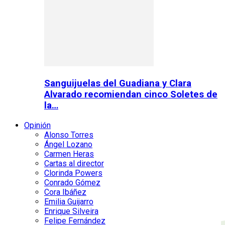
Sanguijuelas del Guadiana y Clara
Alvarado recomiendan cinco Soletes de
la…
Opinión
Alonso Torres
Ángel Lozano
Carmen Heras
Cartas al director
Clorinda Powers
Conrado Gómez
Cora Ibáñez
Emilia Guijarro
Enrique Silveira
Felipe Fernández