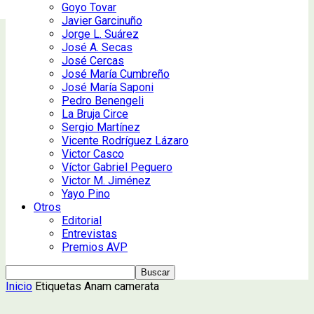
Goyo Tovar
Javier Garcinuño
Jorge L. Suárez
José A. Secas
José Cercas
José María Cumbreño
José María Saponi
Pedro Benengeli
La Bruja Circe
Sergio Martínez
Vicente Rodríguez Lázaro
Victor Casco
Víctor Gabriel Peguero
Victor M. Jiménez
Yayo Pino
Otros
Editorial
Entrevistas
Premios AVP
Inicio
Etiquetas
Anam camerata