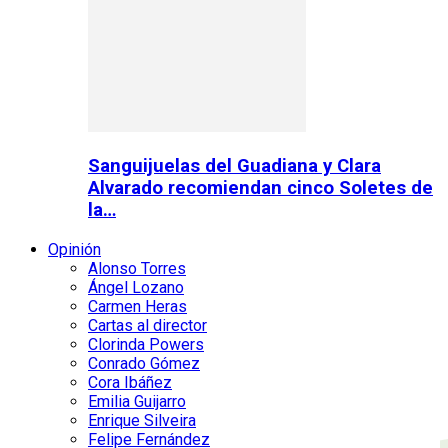
Sanguijuelas del Guadiana y Clara
Alvarado recomiendan cinco Soletes de
la…
Opinión
Alonso Torres
Ángel Lozano
Carmen Heras
Cartas al director
Clorinda Powers
Conrado Gómez
Cora Ibáñez
Emilia Guijarro
Enrique Silveira
Felipe Fernández