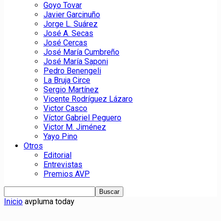
Goyo Tovar
Javier Garcinuño
Jorge L. Suárez
José A. Secas
José Cercas
José María Cumbreño
José María Saponi
Pedro Benengeli
La Bruja Circe
Sergio Martínez
Vicente Rodríguez Lázaro
Victor Casco
Víctor Gabriel Peguero
Victor M. Jiménez
Yayo Pino
Otros
Editorial
Entrevistas
Premios AVP
Inicio
avpluma today