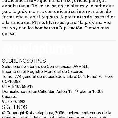
La alcaldesa tuvo que llamar a seguridad para que
expulsaran a Elviro del salón de plenos y le pidió que
para la próxima vez comunicará su intervención de
forma oficial en el registro. A preguntas de los medios
a la salida del Pleno, Elviro aseguró: “la próxima vez
me voy con los bomberos a Diputación. Tienen más
guasa”.
SOBRE NOSOTROS
Soluciones Globales de Comunicación AVP, S.L.
Inscrito en el Registro Mercantil de Cáceres
Tomo: 774 general de sociedades. Libro: 601. Folio: 76. Hoja:
CC-10382
C.I.F.: B10368918
Domicilio social en Calle San Antón 13, 1º planta 10003
Cáceres
927 246 892
SÍGUENOS
© Copyright © Avuelapluma, 2006. Incluye contenidos de la
empresa citada, del medio Avuelapluma, y, en su caso, de