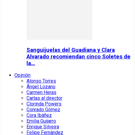
Sanguijuelas del Guadiana y Clara
Alvarado recomiendan cinco Soletes de
la…
Opinión
Alonso Torres
Ángel Lozano
Carmen Heras
Cartas al director
Clorinda Powers
Conrado Gómez
Cora Ibáñez
Emilia Guijarro
Enrique Silveira
Felipe Fernández